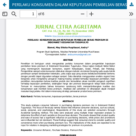
PERILAKU KONSUMEN DALAM KEPUTUSAN PEMBELIAN BERAS PREMIUM DI INDOMARET KECAMATAN TUGUMULYO