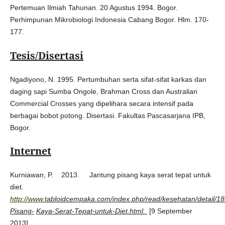
Pertemuan Ilmiah Tahunan. 20 Agustus 1994. Bogor.
Perhimpunan Mikrobiologi Indonesia Cabang Bogor. Hlm. 170-
177.
Tesis/Disertasi
Ngadiyono, N. 1995. Pertumbuhan serta sifat-sifat karkas dan
daging sapi Sumba Ongole, Brahman Cross dan Australian
Commercial Crosses yang dipelihara secara intensif pada
berbagai bobot potong. Disertasi. Fakultas Pascasarjana IPB,
Bogor.
Internet
Kurniawan, P. 2013. Jantung pisang kaya serat tepat untuk
diet.
http://www
.
tabloidcempaka.com/index.php/read/kesehatan/detail/18
Pisang-
Kaya-Serat-Tepat-untuk-Diet.html.
[9 September
2013].