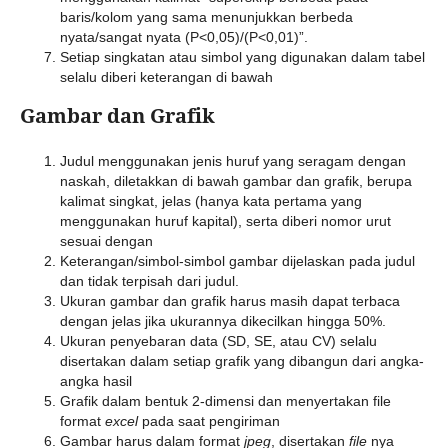
baris/kolom yang sama menunjukkan berbeda
nyata/sangat nyata (P<0,05)/(P<0,01)”.
Setiap singkatan atau simbol yang digunakan dalam tabel
selalu diberi keterangan di bawah
Gambar dan Grafik
Judul menggunakan jenis huruf yang seragam dengan
naskah, diletakkan di bawah gambar dan grafik, berupa
kalimat singkat, jelas (hanya kata pertama yang
menggunakan huruf kapital), serta diberi nomor urut
sesuai dengan
Keterangan/simbol-simbol gambar dijelaskan pada judul
dan tidak terpisah dari judul.
Ukuran gambar dan grafik harus masih dapat terbaca
dengan jelas jika ukurannya dikecilkan hingga 50%.
Ukuran penyebaran data (SD, SE, atau CV) selalu
disertakan dalam setiap grafik yang dibangun dari angka-
angka hasil
Grafik dalam bentuk 2-dimensi dan menyertakan file
format
excel
pada saat pengiriman
Gambar harus dalam format
jpeg
, disertakan
file
nya