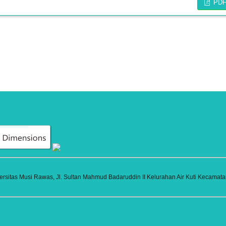
PD
itas Musi Rawas, Jl. Sultan Mahmud Badaruddin II Kelurahan Air Kuti Kecamatan 