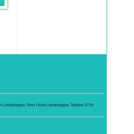
F
Lubuklinggau Timur I Kota Lubuklinggau, Telp/fax: 0733-