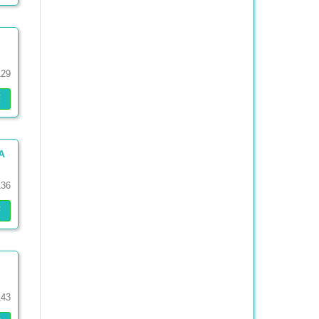
129
F
A
136
F
143