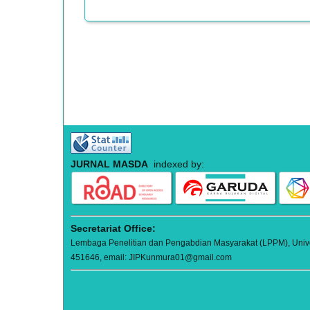
Jurnal MASDA View My Stats
JURNAL MASDA
indexed by:
Secretariat Office:
Lembaga Penelitian dan Pengabdian Masyarakat (LPPM), Univers
451646, email: JIPKunmura01@gmail.com