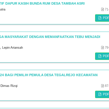
F DAPUR KASIH BUNDA RUM DESA TAMBAH ASRI
utra
71
PD
GA MASYARAKAT DENGAN MEMANFAATKAN TEBU MENJADI
, Lepin Ariansah
79
PD
024 BAGI PEMILIH PEMULA DESA TEGALREJO KECAMATAN
 Dimas Rizqi
87
PD