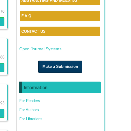
ABSTRACTING AND INDEXING
-78
F.A.Q
F
CONTACT US
Open Journal Systems
-86
Make a Submission
F
Information
For Readers
-93
For Authors
F
For Librarians