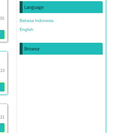
Language
101
Bahasa Indonesia
English
F
Browse
113
F
121
F