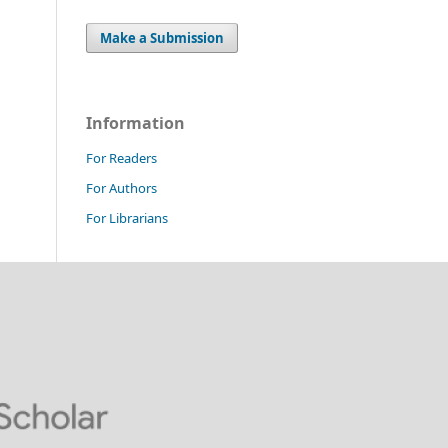
Make a Submission
Information
For Readers
For Authors
For Librarians