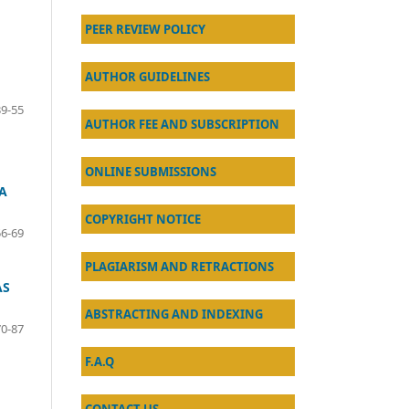
PEER REVIEW POLICY
AU
THOR GUIDELINES
39-55
AUTHOR FEE AND SUBSCRIPTION
ONLINE SUBMISSIONS
A
COPYRIGHT NOTICE
56-69
PLAGIARISM AND RETRACTIONS
AS
ABSTRACTING AND INDEXING
70-87
F.A.Q
CONTACT US