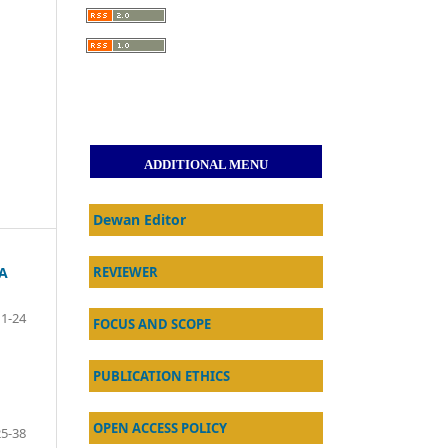
ADDITIONAL MENU
Dewan Editor
A
REVIEWER
1-24
FOCUS AND SCOPE
PUBLICATION ETHICS
OPEN ACCESS POLICY
25-38