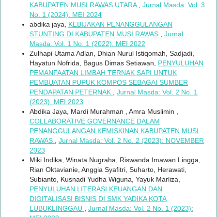
KABUPATEN MUSI RAWAS UTARA
,
Jurnal Masda: Vol. 3
No. 1 (2024): MEI 2024
abdika jaya,
KEBIJAKAN PENANGGULANGAN
STUNTING DI KABUPATEN MUSI RAWAS
,
Jurnal
Masda: Vol. 1 No. 1 (2022): MEI 2022
Zulhapi Utama Adlan, Dhian Nurul Istiqomah, Sadjadi,
Hayatun Nofrida, Bagus Dimas Setiawan,
PENYULUHAN
PEMANFAATAN LIMBAH TERNAK SAPI UNTUK
PEMBUATAN PUPUK KOMPOS SEBAGAI SUMBER
PENDAPATAN PETERNAK
,
Jurnal Masda: Vol. 2 No. 1
(2023): MEI 2023
Abdika Jaya, Mardi Murahman , Amra Muslimin ,
COLLABORATIVE GOVERNANCE DALAM
PENANGGULANGAN KEMISKINAN KABUPATEN MUSI
RAWAS
,
Jurnal Masda: Vol. 2 No. 2 (2023): NOVEMBER
2023
Miki Indika, Winata Nugraha, Riswanda Imawan Lingga,
Rian Oktavianie, Anggia Syafitri, Suharto, Herawati,
Subianto, Kusnadi Yudha Wiguna, Yayuk Marliza,
PENYULUHAN LITERASI KEUANGAN DAN
DIGITALISASI BISNIS DI SMK YADIKA KOTA
LUBUKLINGGAU
,
Jurnal Masda: Vol. 2 No. 1 (2023):