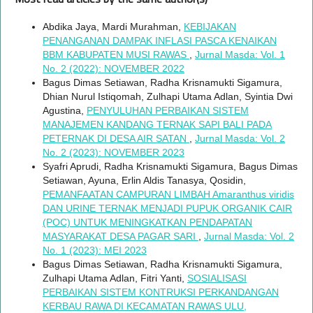
Abdika Jaya, Mardi Murahman,
KEBIJAKAN
PENANGANAN DAMPAK INFLASI PASCA KENAIKAN
BBM KABUPATEN MUSI RAWAS
,
Jurnal Masda: Vol. 1
No. 2 (2022): NOVEMBER 2022
Bagus Dimas Setiawan, Radha Krisnamukti Sigamura,
Dhian Nurul Istiqomah, Zulhapi Utama Adlan, Syintia Dwi
Agustina,
PENYULUHAN PERBAIKAN SISTEM
MANAJEMEN KANDANG TERNAK SAPI BALI PADA
PETERNAK DI DESA AIR SATAN
,
Jurnal Masda: Vol. 2
No. 2 (2023): NOVEMBER 2023
Syafri Aprudi, Radha Krisnamukti Sigamura, Bagus Dimas
Setiawan, Ayuna, Erlin Aldis Tanasya, Qosidin,
PEMANFAATAN CAMPURAN LIMBAH Amaranthus viridis
DAN URINE TERNAK MENJADI PUPUK ORGANIK CAIR
(POC) UNTUK MENINGKATKAN PENDAPATAN
MASYARAKAT DESA PAGAR SARI
,
Jurnal Masda: Vol. 2
No. 1 (2023): MEI 2023
Bagus Dimas Setiawan, Radha Krisnamukti Sigamura,
Zulhapi Utama Adlan, Fitri Yanti,
SOSIALISASI
PERBAIKAN SISTEM KONTRUKSI PERKANDANGAN
KERBAU RAWA DI KECAMATAN RAWAS ULU,