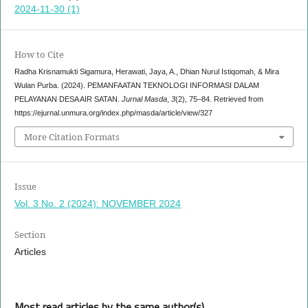
2024-11-30 (1)
How to Cite
Radha Krisnamukti Sigamura, Herawati, Jaya, A., Dhian Nurul Istiqomah, & Mira
Wulan Purba. (2024). PEMANFAATAN TEKNOLOGI INFORMASI DALAM
PELAYANAN DESA AIR SATAN.
Jurnal Masda
,
3
(2), 75–84. Retrieved from
https://ejurnal.unmura.org/index.php/masda/article/view/327
More Citation Formats
Issue
Vol. 3 No. 2 (2024): NOVEMBER 2024
Section
Articles
Most read articles by the same author(s)