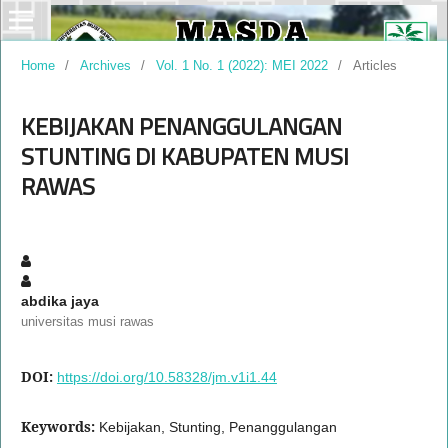
Home
/
Archives
/
Vol. 1 No. 1 (2022): MEI 2022
/
Articles
KEBIJAKAN PENANGGULANGAN
STUNTING DI KABUPATEN MUSI
RAWAS
abdika jaya
universitas musi rawas
DOI:
https://doi.org/10.58328/jm.v1i1.44
Keywords:
Kebijakan, Stunting, Penanggulangan