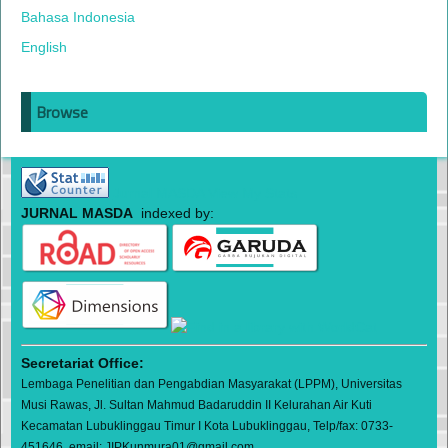
Bahasa Indonesia
English
Browse
Jurnal MASDA View My Stats
JURNAL MASDA
indexed by:
Secretariat Office:
Lembaga Penelitian dan Pengabdian Masyarakat (LPPM), Universitas
Musi Rawas, Jl. Sultan Mahmud Badaruddin II Kelurahan Air Kuti
Kecamatan Lubuklinggau Timur I Kota Lubuklinggau, Telp/fax: 0733-
451646, email: JIPKunmura01@gmail.com