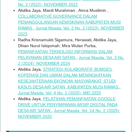
No. 2 (2022): NOVEMBER 2022
Abdika Jaya, Mardi Murahman , Amra Muslimin ,
COLLABORATIVE GOVERNANCE DALAM
PENANGGULANGAN KEMISKINAN KABUPATEN MUSI
RAWAS
,
Jurnal Masda: Vol. 2 No. 2 (2023): NOVEMBER
2023
Radha Krisnamukti Sigamura, Herawati, Abdika Jaya,
Dhian Nurul Istiqomah, Mira Wulan Purba,
PEMANFAATAN TEKNOLOGI INFORMASI DALAM
PELAYANAN DESA AIR SATAN
,
Jurnal Masda: Vol. 3 No.
2 (2024): NOVEMBER 2024
Abdika Jaya,
STRATEGI KOLABORATIF BUMDES,
KOPERASI DAN UMKM DALAM MENINGKATKAN
KESEJAHTERAAN EKONOMI MASYARAKAT: STUDI
KASUS DESA AIR SATAN, KABUPATEN MUSI RAWAS
,
Jurnal Masda: Vol. 4 No. 1 (2025): MEI 2025
Abdika Jaya,
PELATIHAN PEMANFAATAN GOOGLE
DRIVE UNTUK PENYIMPANAN ARSIP DIGITAL PADA
DESA AIR SATAN
,
Jurnal Masda: Vol. 14 No. 2 (2025):
NOVEMBER 2025